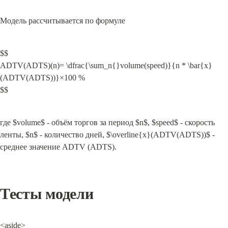
Модель рассчитывается по формуле
$$

ADTV(ADTS)(n)= \dfrac{\sum_n{}volume(speed)}{n * \bar{x}
(ADTV(ADTS))}×100 %

$$
где $volume$ - объём торгов за период $n$, $speed$ - скорость 
ленты, $n$ - количество дней, $\overline{x}(ADTV(ADTS))$ - 
среднее значение ADTV (ADTS).
Тесты модели
<aside>
